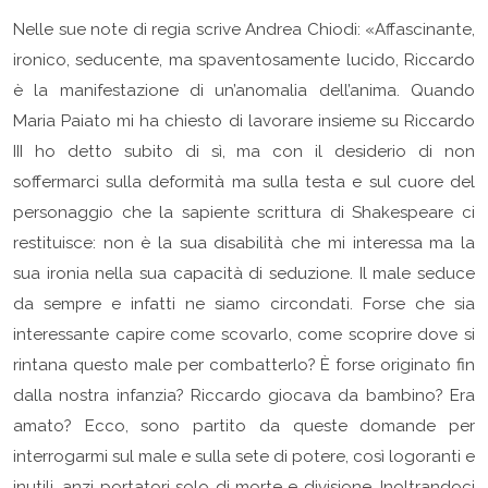
Nelle sue note di regia scrive Andrea Chiodi: «Affascinante,
ironico, seducente, ma spaventosamente lucido, Riccardo
è la manifestazione di un’anomalia dell’anima. Quando
Maria Paiato mi ha chiesto di lavorare insieme su Riccardo
III ho detto subito di sì, ma con il desiderio di non
soffermarci sulla deformità ma sulla testa e sul cuore del
personaggio che la sapiente scrittura di Shakespeare ci
restituisce: non è la sua disabilità che mi interessa ma la
sua ironia nella sua capacità di seduzione. Il male seduce
da sempre e infatti ne siamo circondati. Forse che sia
interessante capire come scovarlo, come scoprire dove si
rintana questo male per combatterlo? È forse originato fin
dalla nostra infanzia? Riccardo giocava da bambino? Era
amato? Ecco, sono partito da queste domande per
interrogarmi sul male e sulla sete di potere, così logoranti e
inutili, anzi portatori solo di morte e divisione. Inoltrandoci