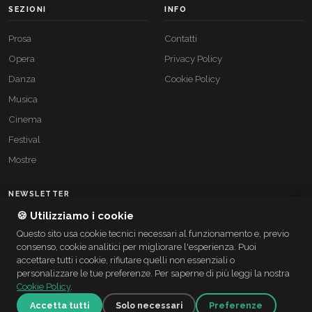
SEZIONI
INFO
Prosa
Contatti
Opera
Privacy Policy
Danza
Cookie Policy
Musica
Cinema
Festival
Mostre
NEWSLETTER
🍪 Utilizziamo i cookie
Resta aggiornato sugli eventi culturali italiani.
Questo sito usa cookie tecnici necessari al funzionamento e, previo
Iscriviti
consenso, cookie analitici per migliorare l'esperienza. Puoi
accettare tutti i cookie, rifiutare quelli non essenziali o
personalizzare le tue preferenze. Per saperne di più leggi la nostra
Cookie Policy
.
Accetta tutti
Solo necessari
Preferenze
© 2026 PlateaItaliana — Tutti i diritti riservati
Realizzato da
TaliaWeb