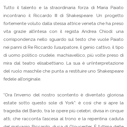
Tutto il talento e la straordinaria forza di Maria Paiato
incontrano il Riccardo III di Shakespeare. Un progetto
fortemente voluto dalla stessa attrice veneta che ha preso
vita grazie all’intesa con il regista Andrea Chiodi: una
corrispondenza nello sguardo sul testo che vuole Paiato
nei panni di Re Riccardo l’usurpatore, il genio cattivo, il tipo
di uomo politico crudele, machiavellico, più volte preso di
mira dal teatro elisabettiano. La sua è un’interpretazione
del ruolo maschile che punta a restituire uno Shakespeare
fedele all’originale.
“Ora l’inverno del nostro scontento è diventato gloriosa
estate sotto questo sole di York”: è così che si apre la
tragedia del Bardo, tra le opere più celebri, divisa in cinque
atti, che racconta l’ascesa al trono e la repentina caduta
del malvagio Riccardo, duca di Gloucester. È l’ultima delle