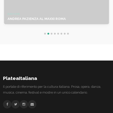
NOTIZIE
ANDREA PAZIENZA AL MAXXI ROMA
PlateaItaliana
Il portale di riferimento per la cultura italiana. Prosa, opera, danza,
musica, cinema, festival e mostre in un unico calendario.