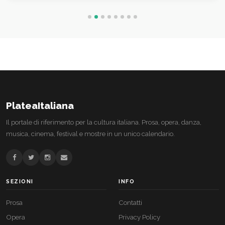
PlateaItaliana
Il portale di riferimento per la cultura italiana. Prosa, opera, danza,
musica, cinema, festival e mostre in un unico calendario.
SEZIONI
INFO
Prosa
Contatti
Opera
Privacy Policy