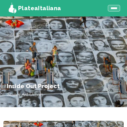
PlateaItaliana
Inside Out Project
Street Art Urban