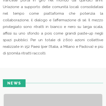
francese porta in giro nel mondo da quindici anni.
Un’azione a supporto delle comunità locali consolidatasi
nel tempo come piattaforma che potenzia la
collaborazione, il dialogo e l’affermazione di sé. Il mezzo
privilegiato sono ritratti in bianco e nero su larga scala,
affissi su uno sfondo a pois come grandi paste-up negli
spazi pubblici. Per un totale di 2.600 azioni collettive
realizzate in 152 Paesi (per l’Italia, a Milano e Padova) e più
di 500mila ritratti raccolti.
NEWS