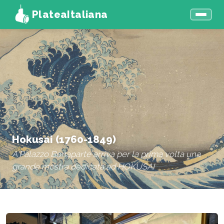
PlateaItaliana
Hokusai (1760-1849)
A Palazzo Bonaparte arriva per la prima volta una
grande mostra dedicata ad HOKUSAI