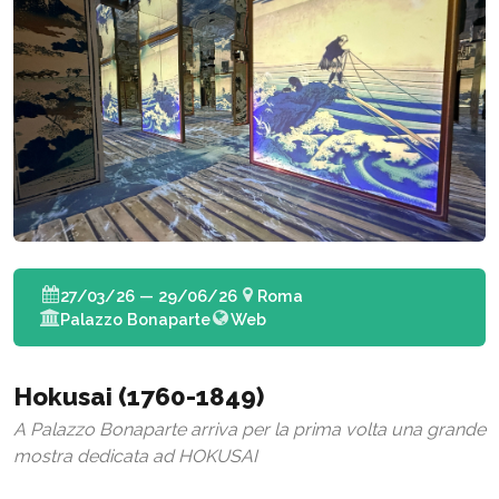
27/03/26 — 29/06/26
Roma
Palazzo Bonaparte
Web
Hokusai (1760-1849)
A Palazzo Bonaparte arriva per la prima volta una grande
mostra dedicata ad HOKUSAI