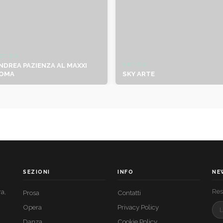
OTIZIE
NDREA PAZIENZA AL MAXXI
NOTIZIE
OMA
SKY ARTE
SEZIONI
INFO
NE
Rest
ra,
Prosa
Contatti
Opera
Privacy Policy
Danza
Cookie Policy