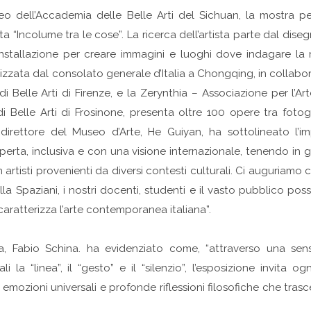
eo dell’Accademia delle Belle Arti del Sichuan, la mostra pers
ta “Incolume tra le cose”. La ricerca dell’artista parte dal disegn
l’installazione per creare immagini e luoghi dove indagare la r
nizzata dal consolato generale d’Italia a Chongqing, in collabo
 di Belle Arti di Firenze, e la Zerynthia – Associazione per l
Belle Arti di Frosinone, presenta oltre 100 opere tra fotograf
l direttore del Museo d’Arte, He Guiyan, ha sottolineato l’i
erta, inclusiva e con una visione internazionale, tenendo in 
artisti provenienti da diversi contesti culturali. Ci auguriamo c
tella Spaziani, i nostri docenti, studenti e il vasto pubblico p
aratterizza l’arte contemporanea italiana”.
ia, Fabio Schina. ha evidenziato come, “attraverso una sensi
 la “linea”, il “gesto” e il “silenzio”, l’esposizione invita o
 emozioni universali e profonde riflessioni filosofiche che tra