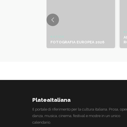
N
NOTIZIE
A
FOTOGRAFIA EUROPEA 2026
R
PlateaItaliana
Il portale di riferimento per la cultura italiana. Prosa, ope
danza, musica, cinema, festival e mostre in un unico
calendario.