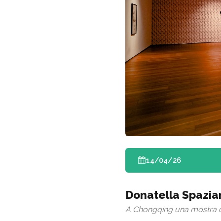
14/04/26
Donatella Spazia
A Chongqing una mostra del